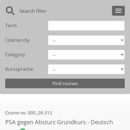
Search filter
Toggl
Term
Course city
Category
Kurssprache
Course no.
000_26-312
PSA gegen Absturz Grundkurs - Deutsch