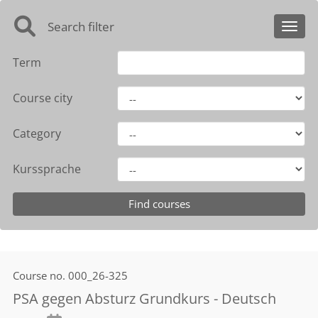
Search filter
Toggl
Term
Course city
Category
Kurssprache
Course no.
000_26-325
PSA gegen Absturz Grundkurs - Deutsch