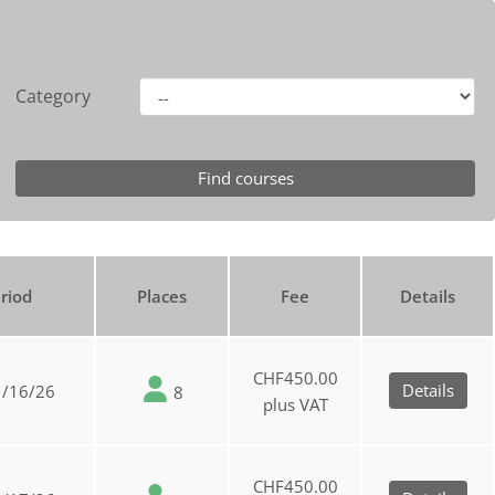
Category
riod
Places
Fee
Details
CHF450.00
Details
1/16/26
8
plus VAT
CHF450.00