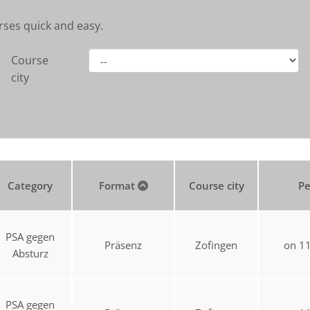
rses quick and easy.
Course
city
Category
Format
Course city
Pe
PSA gegen
Präsenz
Zofingen
on 1
Absturz
PSA gegen