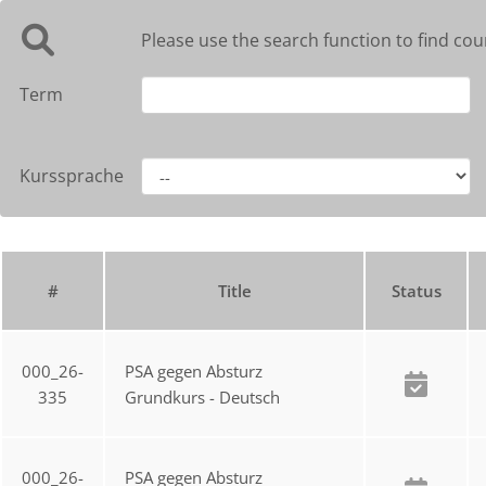
Please use the search function to find cou
Term
Kurssprache
#
Title
Status
000_26-
PSA gegen Absturz
335
Grundkurs - Deutsch
000_26-
PSA gegen Absturz