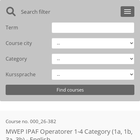
Search filter
Toggl
Term
Course city
Category
Kurssprache
Course no.
000_26-382
MWEP IPAF Operatorer 1-4 Category (1a, 1b,
3a, 3b) - English