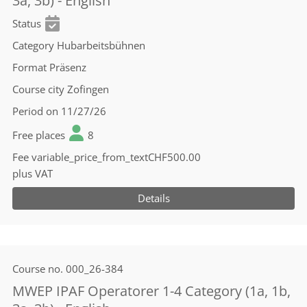
3a, 3b) - English
Status
Category
Hubarbeitsbühnen
Format
Präsenz
Course city
Zofingen
Period
on 11/27/26
Free places
8
Fee
variable_price_from_textCHF500.00
plus VAT
Details
Course no.
000_26-384
MWEP IPAF Operatorer 1-4 Category (1a, 1b,